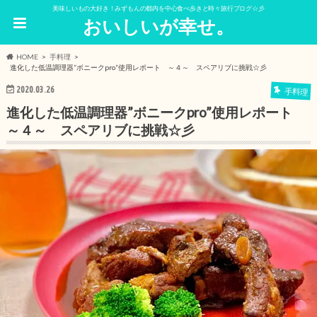
美味しいもの大好き！みずもんの都内を中心食べ歩きと時々旅行ブログ☆彡
おいしいが幸せ。
HOME
手料理
進化した低温調理器”ボニークpro”使用レポート ～４～ スペアリブに挑戦☆彡
2020.03.26
手料理
進化した低温調理器”ボニークpro”使用レポート
～４～ スペアリブに挑戦☆彡