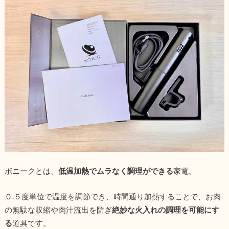
ボニークとは、
低温加熱でムラなく調理ができる
家電。
０.５度単位で温度を調節でき、時間通り加熱することで、お肉
の無駄な収縮や肉汁流出を防ぎ
絶妙な火入れの調理を可能にす
る
道具です。