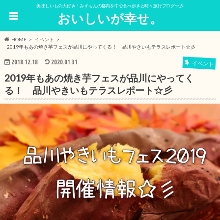
美味しいもの大好き！みずもんの都内を中心食べ歩きと時々旅行ブログ☆彡
おいしいが幸せ。
HOME
イベント
2019年もあの焼き芋フェスが品川にやってくる！ 品川やきいもテラスレポート☆彡
2018.12.18
2020.01.31
イベント
2019年もあの焼き芋フェスが品川にやってく
る！ 品川やきいもテラスレポート☆彡