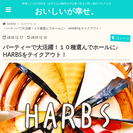
美味しいもの大好き！みずもんの都内を中心食べ歩きと時々旅行ブログ☆彡
おいしいが幸せ。
HOME
スイーツ
パーティーで大活躍！１０種選んでホールに♪ HARBSをテイクアウト！
2018.12.17
2019.12.13
スイーツ
パーティーで大活躍！１０種選んでホールに♪
HARBSをテイクアウト！