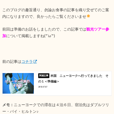
このブログの趣旨通り、勿論お食事の記事を織り交ぜてのご案
内になりますので、良かったらご覧くださいませ
前回は準備のお話をしましたので、この記事では
観光ツアー参
加
について掲載しますね(*’ω’*)
前の記事は
コチラ
米国 ニューヨークへ行ってきました そ
の１＜準備編＞
2018.07.07
メモ：
ニューヨークでの滞在は４泊６日、宿泊先はダブルツリ
ー・バイ・ヒルトン♪