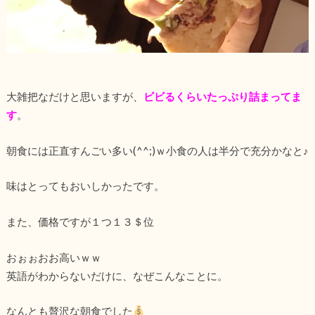
大雑把なだけと思いますが、
ビビるくらいたっぷり詰まってま
す
。
朝食には正直すんごい多い(^^;)ｗ小食の人は半分で充分かなと♪
味はとってもおいしかったです。
また、価格ですが１つ１３＄位
おぉぉおお高いｗｗ
英語がわからないだけに、なぜこんなことに。
なんとも贅沢な朝食でした