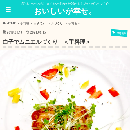
美味しいもの大好き！みずもんの都内を中心食べ歩きと時々旅行ブログ☆彡
おいしいが幸せ。
HOME
手料理
白子でムニエルづくり ＜手料理＞
2018.01.13
2021.06.15
手料理
白子でムニエルづくり ＜手料理＞