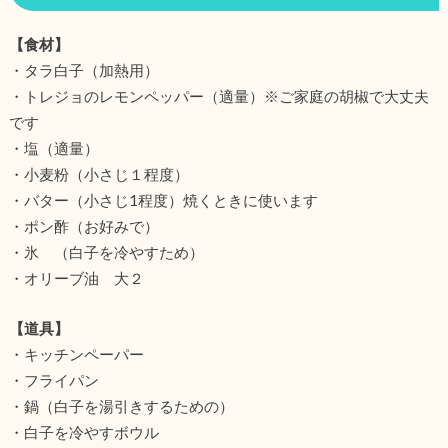
【食材】
・タラ白子（加熱用）
・トレジョのレモンペッパー（適量）※ご家庭の胡椒で大丈夫
です
・塩（適量）
・小麦粉（小さじ１程度）
・バター（小さじ1程度）焼くときに使います
・ポン酢（お好みで）
・氷 （白子を冷やすため）
・オリーブ油 大２
【道具】
・キッチンペーパー
・フライパン
・鍋（白子を湯引きするための）
・白子を冷やすボウル