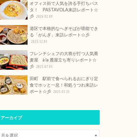
オフィス街で人気を誇る手打ちパス
タ！ PASTAVOLA来訪レポート☆
彡
2026.02.09
港区で本格的なへぎそばが堪能でき
る「がんぎ」来訪レポート☆彡
2025.12.01
フレンチシェフの大将が打つ人気蕎
麦屋 à la 麓屋立ち寄りレポート☆
彡
2025.07.05
田町 駅前で食べられるおにぎり定
食でホッと一息！和処うつわ来訪レ
ポート☆彡
2025.05.23
アーカイブ