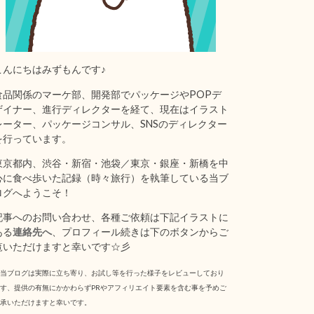
こんにちはみずもんです♪
食品関係のマーケ部、開発部でパッケージやPOPデ
ザイナー、進行ディレクターを経て、現在はイラスト
レーター、パッケージコンサル、SNSのディレクター
を行っています。
東京都内、渋谷・新宿・池袋／東京・銀座・新橋を中
心に食べ歩いた記録（時々旅行）を執筆している当ブ
ログへようこそ！
記事へのお問い合わせ、各種ご依頼は下記イラストに
ある
連絡先へ
、プロフィール続きは下のボタンからご
覧いただけますと幸いです☆彡
当ブログは実際に立ち寄り、お試し等を行った様子をレビューしており
す、提供の有無にかかわらずPRやアフィリエイト要素を含む事を予めご
承いただけますと幸いです。