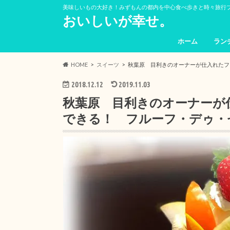
美味しいもの大好き！みずもんの都内を中心食べ歩きと時々旅行
おいしいが幸せ。
ホーム
ラン
HOME
スイーツ
秋葉原 目利きのオーナーが仕入れたフ
2018.12.12
2019.11.03
秋葉原 目利きのオーナーが
できる！ フルーフ・デゥ・