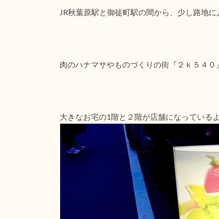
JR秋葉原駅と御徒町駅の間から、少し路地
肉のハナマサやものづくりの街『２ｋ５４０
大きなお宅の1階と２階が店舗になっている