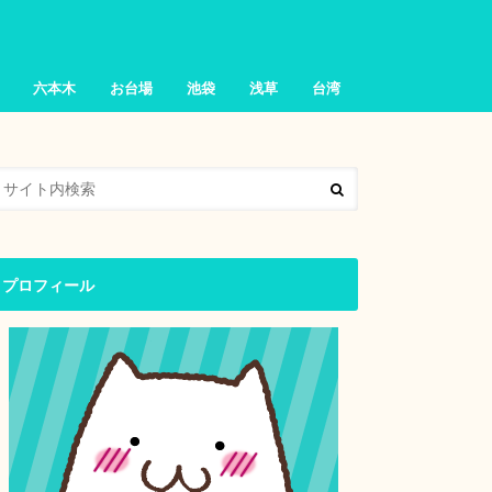
六本木
お台場
池袋
浅草
台湾
プロフィール