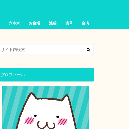
六本木
お台場
池袋
浅草
台湾
プロフィール