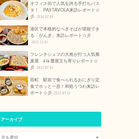
オフィス街で人気を誇る手打ちパス
タ！ PASTAVOLA来訪レポート☆
彡
2026.02.09
港区で本格的なへぎそばが堪能でき
る「がんぎ」来訪レポート☆彡
2025.12.01
フレンチシェフの大将が打つ人気蕎
麦屋 à la 麓屋立ち寄りレポート☆
彡
2025.07.05
田町 駅前で食べられるおにぎり定
食でホッと一息！和処うつわ来訪レ
ポート☆彡
2025.05.23
アーカイブ