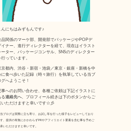
こんにちはみずもんです♪
食品関係のマーケ部、開発部でパッケージやPOPデ
ザイナー、進行ディレクターを経て、現在はイラスト
レーター、パッケージコンサル、SNSのディレクター
を行っています。
東京都内、渋谷・新宿・池袋／東京・銀座・新橋を中
心に食べ歩いた記録（時々旅行）を執筆している当ブ
ログへようこそ！
記事へのお問い合わせ、各種ご依頼は下記イラストに
ある
連絡先へ
、プロフィール続きは下のボタンからご
覧いただけますと幸いです☆彡
当ブログは実際に立ち寄り、お試し等を行った様子をレビューしており
す、提供の有無にかかわらずPRやアフィリエイト要素を含む事を予めご
承いただけますと幸いです。