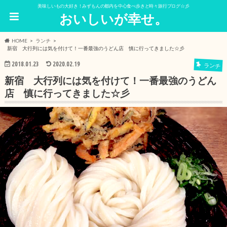
美味しいもの大好き！みずもんの都内を中心食べ歩きと時々旅行ブログ☆彡
おいしいが幸せ。
HOME
ランチ
新宿 大行列には気を付けて！一番最強のうどん店 慎に行ってきました☆彡
2018.01.23
2020.02.19
ランチ
新宿 大行列には気を付けて！一番最強のうどん
店 慎に行ってきました☆彡