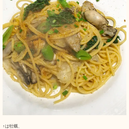
↑は牡蠣、